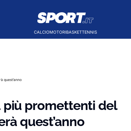
CALCIO
MOTORI
BASKET
TENNIS
erà quest’anno
F1 più promettenti del
erà quest’anno