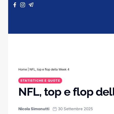
Vai al contenuto
Home
|
NFL, top e flop della Week 4
STATISTICHE E QUOTE
NFL, top e flop de
Nicola Simonutti
30 Settembre 2025