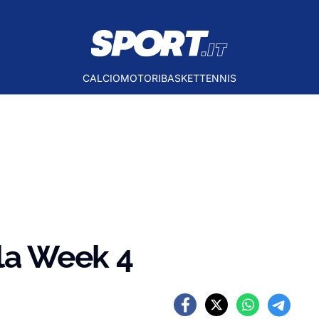
CALCIO
MOTORI
BASKET
TENNIS
lla Week 4