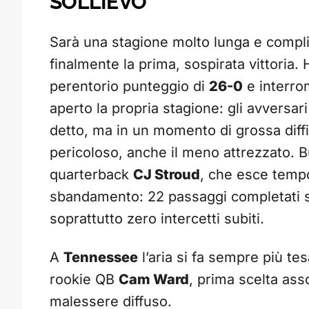
SOLLIEVO
Sarà una stagione molto lunga e compli
finalmente la prima, sospirata vittoria.
perentorio punteggio di
26-0
e interrom
aperto la propria stagione: gli avversa
detto, ma in un momento di grossa diff
pericoloso, anche il meno attrezzato. 
quarterback
CJ Stroud
, che esce temp
sbandamento: 22 passaggi completati 
soprattutto zero intercetti subiti.
A
Tennessee
l’aria si fa sempre più te
rookie QB
Cam Ward
, prima scelta ass
malessere diffuso.