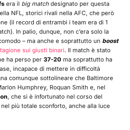
fs
era il
big match
designato per questa
lla NFL, storici rivali nella AFC, che però
ne (il record di entrambi i team era di 1
tch). In palio, dunque, non c’era solo la
 comodo – ma anche e soprattutto un
boost
agione sui giusti binari
. Il match è stato
he ha perso per
37-20
ma soprattutto ha
ase, incapace di mettere in difficoltà
ogna comunque sottolineare che Baltimore
 Marlon Humphrey, Roquan Smith e, nel
son
, che si è infortunato nel corso del
nel più totale sconforto, anche alla luce