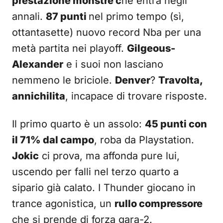
prestazione monstre c
he entra negli
annali.
87 punti
nel primo tempo (sì,
ottantasette) nuovo record Nba per una
metà partita nei playoff.
Gilgeous-
Alexander
e i suoi non lasciano
nemmeno le briciole.
Denver
?
Travolta,
annichilita
, incapace di trovare risposte.
Il primo quarto è un assolo:
45 punti con
il 71% dal campo
, roba da Playstation.
Jokic
ci prova, ma affonda pure lui,
uscendo per falli nel terzo quarto a
sipario già calato. I Thunder giocano in
trance agonistica, un
rullo compressore
che si prende di forza gara-2.