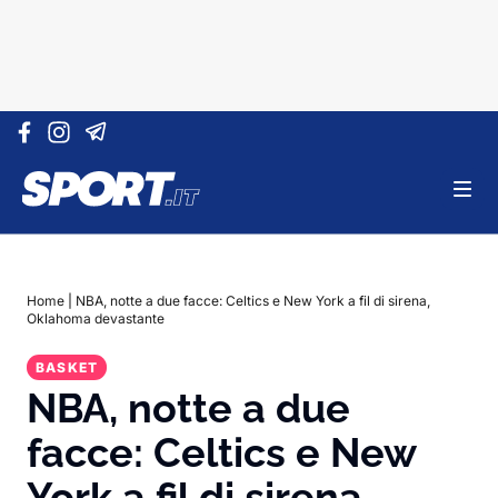
Vai al contenuto
Home
|
NBA, notte a due facce: Celtics e New York a fil di sirena,
Oklahoma devastante
BASKET
NBA, notte a due
facce: Celtics e New
York a fil di sirena,