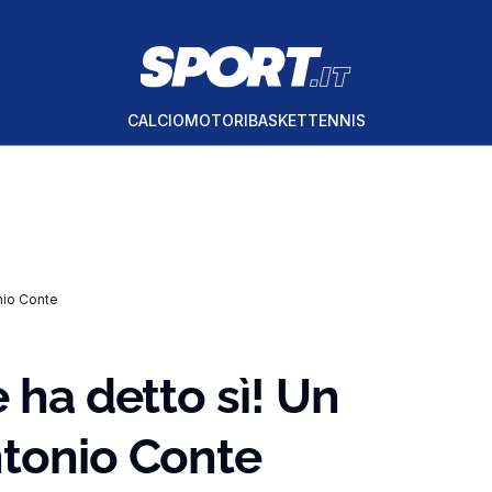
CALCIO
MOTORI
BASKET
TENNIS
nio Conte
 ha detto sì! Un
ntonio Conte