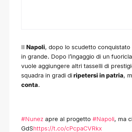
Il
Napoli
, dopo lo scudetto conquistato i
in grande. Dopo l’ingaggio di un fuori
vuole aggiungere altri tasselli di prest
squadra in gradi di
ripetersi in patria
, m
conta
.
#Nunez
apre al progetto
#Napoli
, ma c
GdS
https://t.co/cPcpaCVRkx