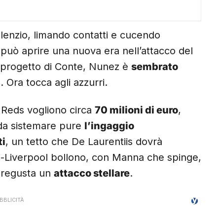
ilenzio, limando contatti e cucendo
può aprire una nuova era nell’attacco del
l progetto di Conte, Nunez è
sembrato
 Ora tocca agli azzurri.
I Reds vogliono circa
70 milioni di euro
,
è da sistemare pure
l’ingaggio
ti
, un tetto che De Laurentiis dovrà
li-Liverpool bollono, con Manna che spinge,
 pregusta un
attacco stellare
.