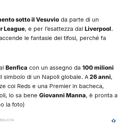
imento sotto il Vesuvio
da parte di un
r League
, e per l’esattezza dal
Liverpool
.
accende le fantasie dei tifosi, perché fa
 al
Benfica
con un assegno da
100 milioni
il simbolo di un Napoli globale. A
26 anni
,
ze coi Reds e una Premier in bacheca,
li, lo sa bene
Giovanni Manna
, è pronta a
o la foto)