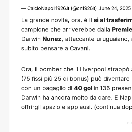
— CalcioNapoli1926.it (@cn1926it)
June 24, 2025
La grande novità, ora, è il
sì al trasfer
campione che arriverebbe dalla
Premie
Darwin
Nunez
, attaccante uruguaiano, 
subito pensare a Cavani.
Ora, il bomber che il Liverpool strappò
(75 fissi più 25 di bonus) può diventare 
con un bagaglio di
40 gol
in 136 presen
Darwin ha ancora molto da dare. E Napo
offrirgli spazio e applausi. (continua dop