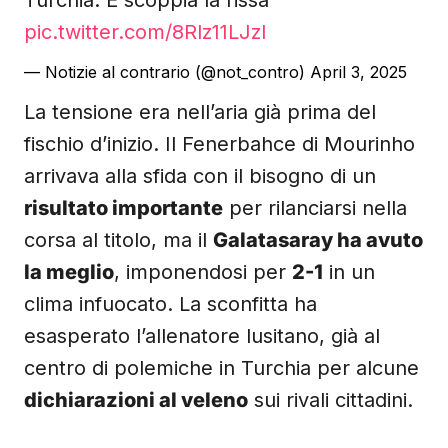
Turchia. E scoppia la rissa
pic.twitter.com/8Rlz11LJzI
— Notizie al contrario (@not_contro)
April 3, 2025
La tensione era nell’aria già prima del
fischio d’inizio. Il Fenerbahce di Mourinho
arrivava alla sfida con il bisogno di un
risultato importante
per rilanciarsi nella
corsa al titolo, ma il
Galatasaray ha avuto
la meglio
, imponendosi per
2-1
in un
clima infuocato. La sconfitta ha
esasperato l’allenatore lusitano, già al
centro di polemiche in Turchia per alcune
dichiarazioni al veleno
sui rivali cittadini.