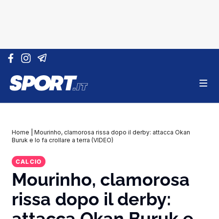
Vai al contenuto
Home
|
Mourinho, clamorosa rissa dopo il derby: attacca Okan
Buruk e lo fa crollare a terra (VIDEO)
CALCIO
Mourinho, clamorosa
rissa dopo il derby:
attacca Okan Buruk e