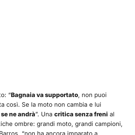
o: “
Bagnaia va supportato
, non puoi
ta così. Se la moto non cambia e lui
:
se ne andrà
”. Una
critica senza freni
al
ntiche ombre: grandi moto, grandi campioni,
Barros, “non ha ancora imparato a