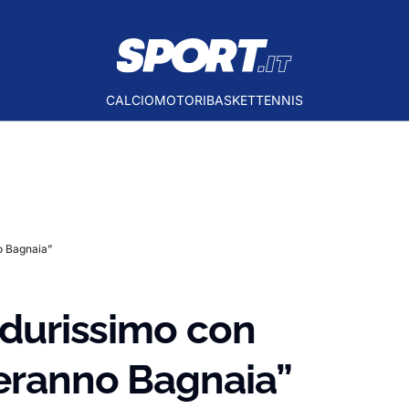
CALCIO
MOTORI
BASKET
TENNIS
o Bagnaia”
a durissimo con
neranno Bagnaia”