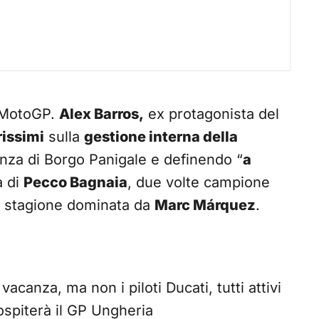
 MotoGP.
Alex Barros,
ex protagonista del
rissimi
sulla
gestione interna della
genza di Borgo Panigale e definendo “
a
a di
Pecco Bagnaia
, due volte campione
la stagione dominata da
Marc Márquez
.
canza, ma non i piloti Ducati, tutti attivi
ospiterà il GP Ungheria