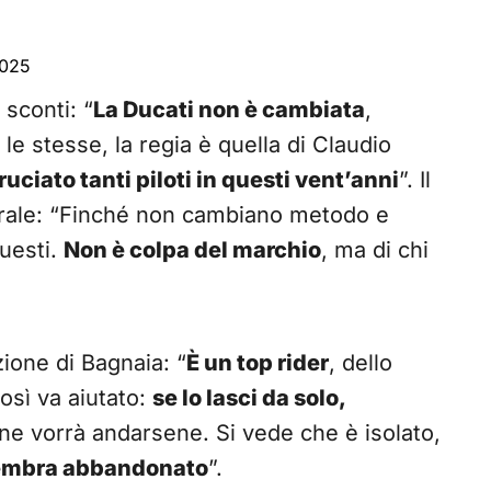
2025
 sconti: “
La Ducati non è cambiata
,
e stesse, la regia è quella di Claudio
uciato tanti piloti in questi vent’anni
”. Il
tturale: “Finché non cambiano metodo e
questi.
Non è colpa del marchio
, ma di chi
zione di Bagnaia: “
È un top rider
, dello
osì va aiutato:
se lo lasci da solo,
ine vorrà andarsene. Si vede che è isolato,
embra abbandonato
”.