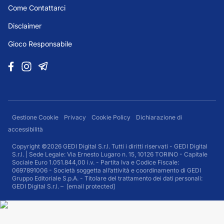
Come Contattarci
Disclaimer
Gioco Responsabile
Gestione Cookie
Privacy
Cookie Policy
Dichiarazione di
accessibilità
Copyright ©2026 GEDI Digital S.r.l. Tutti i diritti riservati - GEDI Digital
S.r.l. | Sede Legale: Via Ernesto Lugaro n. 15, 10126 TORINO - Capitale
Sociale Euro 1.051.844,00 i.v. - Partita Iva e Codice Fiscale:
0697891006 - Società soggetta all’attività e coordinamento di GEDI
Gruppo Editoriale S.p.A. - Titolare del trattamento dei dati personali:
GEDI Digital S.r.l. –
[email protected]