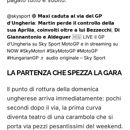
pagato tutto e subito.
@skysport
🔴 𝗠𝗮𝘅𝗶 𝗰𝗮𝗱𝘂𝘁𝗮 𝗮𝗹 𝘃𝗶𝗮 𝗱𝗲𝗹 𝗚𝗣
𝗱'𝗨𝗻𝗴𝗵𝗲𝗿𝗶𝗮: 𝗠𝗮𝗿𝘁𝗶𝗻 𝗽𝗲𝗿𝗱𝗲 𝗶𝗹 𝗰𝗼𝗻𝘁𝗿𝗼𝗹𝗹𝗼 𝗱𝗲𝗹𝗹𝗮
𝘀𝘂𝗮 𝗔𝗽𝗿𝗶𝗹𝗶𝗮, 𝗰𝗼𝗶𝗻𝘃𝗼𝗹𝘁𝗶 𝗼𝗹𝘁𝗿𝗲 𝗮 𝗹𝘂𝗶 𝗕𝗲𝘇𝘇𝗲𝗰𝗰𝗵𝗶, 𝗗𝗶
𝗚𝗶𝗮𝗻𝗻𝗮𝗻𝘁𝗼𝗻𝗶𝗼 𝗲 𝗔𝗹𝗱𝗲𝗴𝘂𝗲𝗿 🇭🇺 LIVE il GP
d’Ungheria su Sky Sport MotoGP e in streaming su
NOW
#SkyMotori
#SkyMotoGP
#MotoGP
#HungarianGP
♬ audio originale – Sky Sport
LA PARTENZA CHE SPEZZA LA GARA
Il punto di rottura della domenica
ungherese arriva immediatamente: pochi
secondi dopo il via, la prima curva
diventa teatro di una carambola che si
porta via pezzi pesantissimi del weekend.