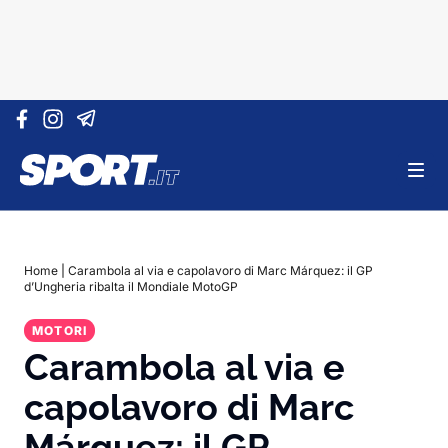
Vai al contenuto
Home
|
Carambola al via e capolavoro di Marc Márquez: il GP
d’Ungheria ribalta il Mondiale MotoGP
MOTORI
Carambola al via e
capolavoro di Marc
Márquez: il GP