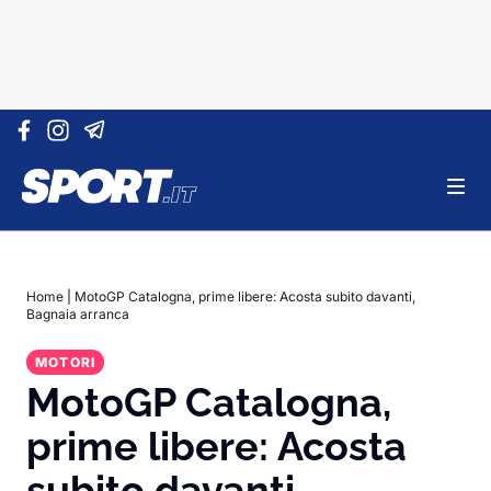
Vai al contenuto
Home
|
MotoGP Catalogna, prime libere: Acosta subito davanti,
Bagnaia arranca
MOTORI
MotoGP Catalogna,
prime libere: Acosta
subito davanti,