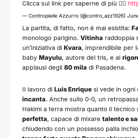
Clicca sul link per saperne di più 👇🏻
htt
— Contropiede Azzurro (@contro_azz1926)
June
La partita, di fatto, non è mai esistita:
Fa
monologo parigino.
Vitinha
raddoppia s
un’iniziativa di
Kvara
, imprendibile per l
baby
Mayulu
, autore del tris, e al
rigor
applausi degli
80 mila
di Pasadena.
Il lavoro di
Luis Enrique
si vede in ogni 
incanta
. Anche sullo 0-0, un retropassa
Hakimi a terra mostra quanto il tecnic
perfetta
, capace di mixare
talento e sa
chiudendo con un possesso palla inchi