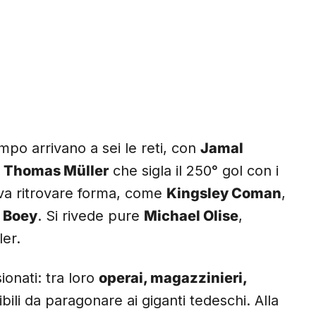
mpo arrivano a sei le reti, con
Jamal
e
Thomas Müller
che sigla il 250° gol con i
va ritrovare forma, come
Kingsley Coman
,
 Boey
. Si rivede pure
Michael Olise
,
ler.
ionati: tra loro
operai, magazzinieri,
ibili da paragonare ai giganti tedeschi. Alla