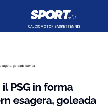
CALCIO
MOTORI
BASKET
TENNIS
 esagera, goleada storica
 il PSG in forma
ern esagera, goleada