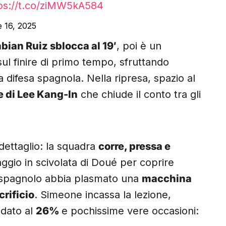
ps://t.co/ziMW5kA584
 16, 2025
bian Ruiz sblocca al 19′
, poi è un
ul finire di primo tempo, sfruttando
a difesa spagnola. Nella ripresa, spazio al
e di Lee Kang-In
che chiude il conto tra gli
dettaglio: la squadra
corre, pressa e
ggio in scivolata di Doué per coprire
o spagnolo abbia plasmato una
macchina
crificio
. Simeone incassa la lezione,
odato al
26%
e pochissime vere occasioni: