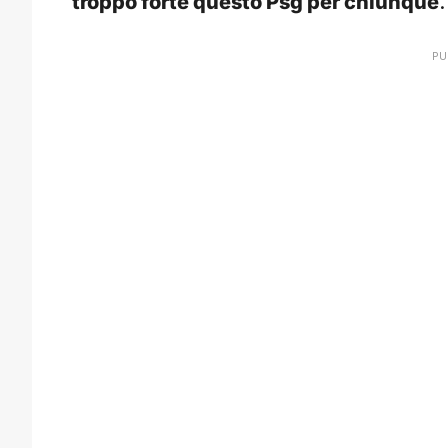
troppo forte questo Psg per chiunque
.