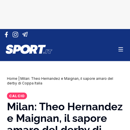
Vai al contenuto
Home
|
Milan: Theo Hernandez e Maignan, il sapore amaro del
derby di Coppa Italia
CALCIO
Milan: Theo Hernandez
e Maignan, il sapore
amaro del derby di