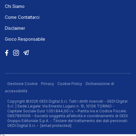
Chi Siamo
Come Contattarci
Disclaimer
Gioco Responsabile
Gestione Cookie
Privacy
Cookie Policy
Dichiarazione di
accessibilità
Copyright ©2026 GEDI Digital S.r.l. Tutti i diritti riservati - GEDI Digital
S.r.l. | Sede Legale: Via Ernesto Lugaro n. 15, 10126 TORINO -
Capitale Sociale Euro 1.051.844,00 i.v. - Partita Iva e Codice Fiscale:
0697891006 - Società soggetta all’attività e coordinamento di GEDI
Gruppo Editoriale S.p.A. - Titolare del trattamento dei dati personali:
GEDI Digital S.r.l. –
[email protected]