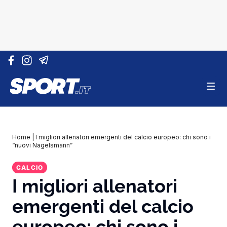
Vai al contenuto
Home
|
I migliori allenatori emergenti del calcio europeo: chi sono i
“nuovi Nagelsmann”
CALCIO
I migliori allenatori
emergenti del calcio
europeo: chi sono i