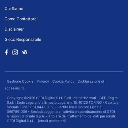
Chi Siamo
Come Contattarci
Disclaimer
Gioco Responsabile
Gestione Cookie
Privacy
Cookie Policy
Dichiarazione di
accessibilità
Copyright ©2026 GEDI Digital S.r.l. Tutti i diritti riservati - GEDI Digital
S.r.l. | Sede Legale: Via Ernesto Lugaro n. 15, 10126 TORINO - Capitale
Sociale Euro 1.051.844,00 i.v. - Partita Iva e Codice Fiscale:
0697891006 - Società soggetta all’attività e coordinamento di GEDI
Gruppo Editoriale S.p.A. - Titolare del trattamento dei dati personali:
GEDI Digital S.r.l. –
[email protected]