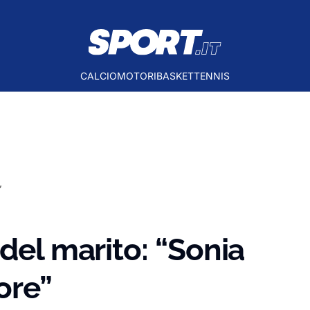
CALCIO
MOTORI
BASKET
TENNIS
”
del marito: “Sonia
ore”