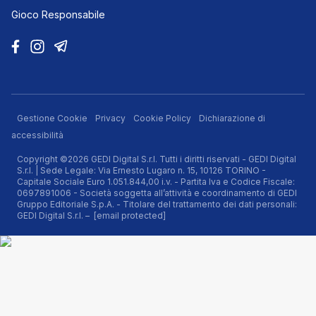
Gioco Responsabile
Gestione Cookie
Privacy
Cookie Policy
Dichiarazione di
accessibilità
Copyright ©2026 GEDI Digital S.r.l. Tutti i diritti riservati - GEDI Digital
S.r.l. | Sede Legale: Via Ernesto Lugaro n. 15, 10126 TORINO -
Capitale Sociale Euro 1.051.844,00 i.v. - Partita Iva e Codice Fiscale:
0697891006 - Società soggetta all’attività e coordinamento di GEDI
Gruppo Editoriale S.p.A. - Titolare del trattamento dei dati personali:
GEDI Digital S.r.l. –
[email protected]