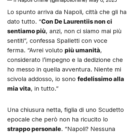
— Il Napoli Online (@ilnapolionline)
May 6, 2025
Lo spunto arriva da Napoli, città che gli ha
dato tutto. “
Con De Laurentiis non ci
sentiamo più
, anzi, non ci siamo mai più
sentiti”, confessa Spalletti con voce
ferma. “Avrei voluto
più umanità
,
considerato l’impegno e la dedizione che
ho messo in quella avventura. Niente mi
scivola addosso, io sono
fedelissimo alla
mia vita
, in tutto.”
Una chiusura netta, figlia di uno Scudetto
epocale che però non ha ricucito lo
strappo personale
. “Napoli? Nessuna