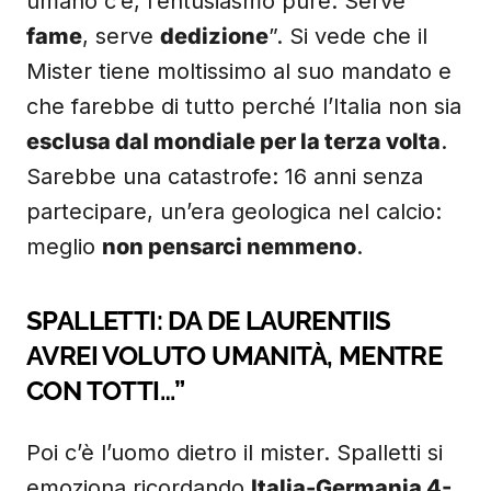
umano c’è, l’entusiasmo pure. Serve
fame
, serve
dedizione
”. Si vede che il
Mister tiene moltissimo al suo mandato e
che farebbe di tutto perché l’Italia non sia
esclusa dal mondiale per la terza volta
.
Sarebbe una catastrofe: 16 anni senza
partecipare, un’era geologica nel calcio:
meglio
non pensarci nemmeno
.
SPALLETTI: DA DE LAURENTIIS
AVREI VOLUTO UMANITÀ, MENTRE
CON TOTTI…”
Poi c’è l’uomo dietro il mister. Spalletti si
emoziona ricordando
Italia-Germania 4-