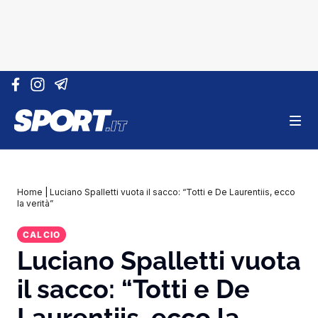
Vai al contenuto
Home
|
Luciano Spalletti vuota il sacco: “Totti e De Laurentiis, ecco
la verità”
CALCIO
Luciano Spalletti vuota
il sacco: “Totti e De
Laurentiis, ecco la