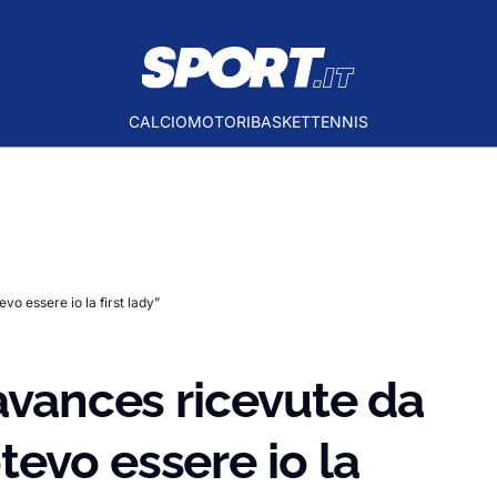
CALCIO
MOTORI
BASKET
TENNIS
o essere io la first lady”
 avances ricevute da
evo essere io la