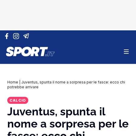
Vai al contenuto
Home
|
Juventus, spunta il nome a sorpresa per le fasce: ecco chi
potrebbe arrivare
CALCIO
Juventus, spunta il
nome a sorpresa per le
fasce: ecco chi