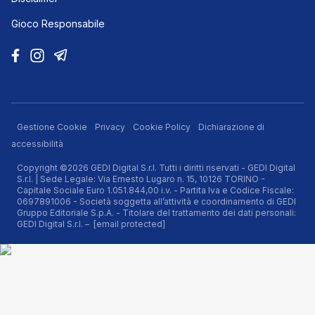
Gioco Responsabile
Gestione Cookie
Privacy
Cookie Policy
Dichiarazione di
accessibilità
Copyright ©2026 GEDI Digital S.r.l. Tutti i diritti riservati - GEDI Digital
S.r.l. | Sede Legale: Via Ernesto Lugaro n. 15, 10126 TORINO -
Capitale Sociale Euro 1.051.844,00 i.v. - Partita Iva e Codice Fiscale:
0697891006 - Società soggetta all’attività e coordinamento di GEDI
Gruppo Editoriale S.p.A. - Titolare del trattamento dei dati personali:
GEDI Digital S.r.l. –
[email protected]