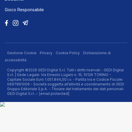
Gioco Responsabile
Gestione Cookie
Privacy
Cookie Policy
Dichiarazione di
accessibilità
Copyright ©2026 GEDI Digital S.r.l. Tutti i diritti riservati - GEDI Digital
S.r.l. | Sede Legale: Via Ernesto Lugaro n. 15, 10126 TORINO -
Capitale Sociale Euro 1.051.844,00 i.v. - Partita Iva e Codice Fiscale:
0697891006 - Società soggetta all’attività e coordinamento di GEDI
Gruppo Editoriale S.p.A. - Titolare del trattamento dei dati personali:
GEDI Digital S.r.l. –
[email protected]