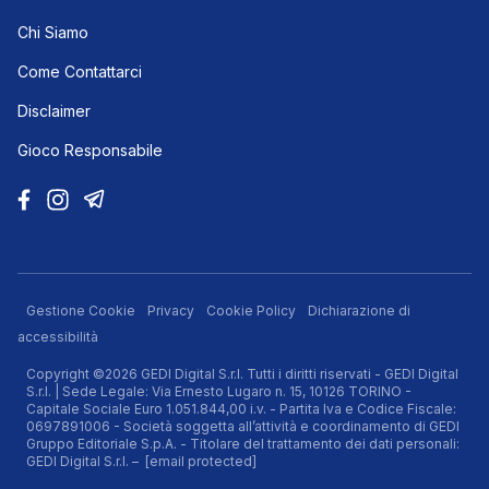
Chi Siamo
Come Contattarci
Disclaimer
Gioco Responsabile
Gestione Cookie
Privacy
Cookie Policy
Dichiarazione di
accessibilità
Copyright ©2026 GEDI Digital S.r.l. Tutti i diritti riservati - GEDI Digital
S.r.l. | Sede Legale: Via Ernesto Lugaro n. 15, 10126 TORINO -
Capitale Sociale Euro 1.051.844,00 i.v. - Partita Iva e Codice Fiscale:
0697891006 - Società soggetta all’attività e coordinamento di GEDI
Gruppo Editoriale S.p.A. - Titolare del trattamento dei dati personali:
GEDI Digital S.r.l. –
[email protected]