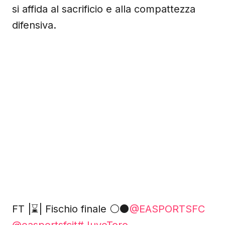
si affida al sacrificio e alla compattezza
difensiva.
FT |⌛️| Fischio finale ⚪️⚫️
@EASPORTSFC