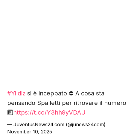
#Yildiz
si è inceppato ⛔️ A cosa sta
pensando Spalletti per ritrovare il numero
🔟
https://t.co/Y3hh9yVDAU
— JuventusNews24.com (@junews24com)
November 10, 2025