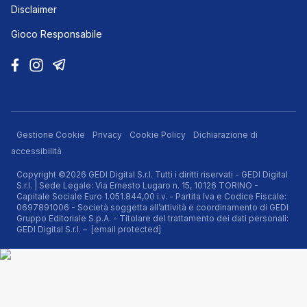
Disclaimer
Gioco Responsabile
Gestione Cookie
Privacy
Cookie Policy
Dichiarazione di
accessibilità
Copyright ©2026 GEDI Digital S.r.l. Tutti i diritti riservati - GEDI Digital
S.r.l. | Sede Legale: Via Ernesto Lugaro n. 15, 10126 TORINO -
Capitale Sociale Euro 1.051.844,00 i.v. - Partita Iva e Codice Fiscale:
0697891006 - Società soggetta all’attività e coordinamento di GEDI
Gruppo Editoriale S.p.A. - Titolare del trattamento dei dati personali:
GEDI Digital S.r.l. –
[email protected]