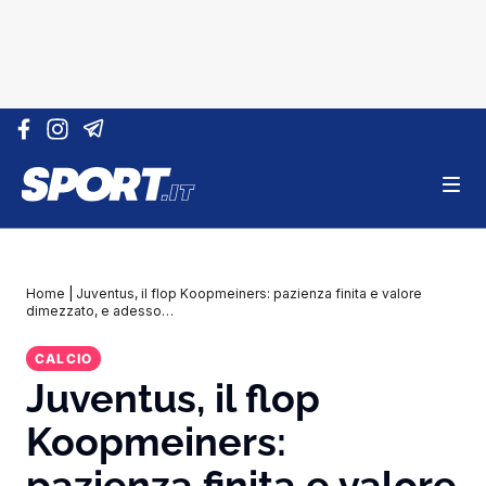
Vai al contenuto
Home
|
Juventus, il flop Koopmeiners: pazienza finita e valore
dimezzato, e adesso…
CALCIO
Juventus, il flop
Koopmeiners:
pazienza finita e valore