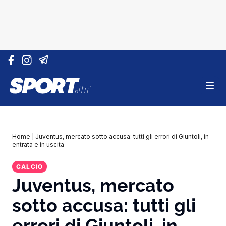
Vai al contenuto
Home
|
Juventus, mercato sotto accusa: tutti gli errori di Giuntoli, in
entrata e in uscita
CALCIO
Juventus, mercato
sotto accusa: tutti gli
errori di Giuntoli, in