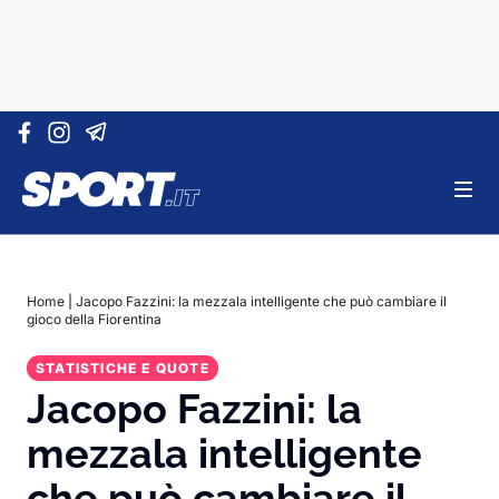
Vai al contenuto
Home
|
Jacopo Fazzini: la mezzala intelligente che può cambiare il
gioco della Fiorentina
STATISTICHE E QUOTE
Jacopo Fazzini: la
mezzala intelligente
che può cambiare il