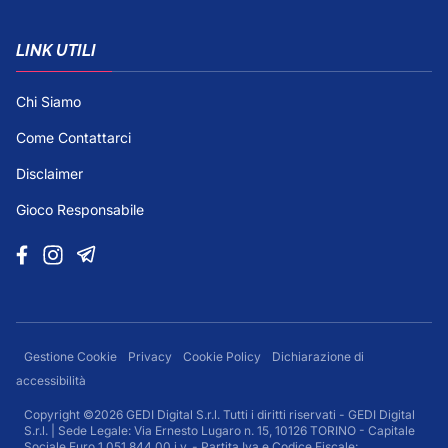
LINK UTILI
Chi Siamo
Come Contattarci
Disclaimer
Gioco Responsabile
Gestione Cookie
Privacy
Cookie Policy
Dichiarazione di
accessibilità
Copyright ©2026 GEDI Digital S.r.l. Tutti i diritti riservati - GEDI Digital
S.r.l. | Sede Legale: Via Ernesto Lugaro n. 15, 10126 TORINO - Capitale
Sociale Euro 1.051.844,00 i.v. - Partita Iva e Codice Fiscale: