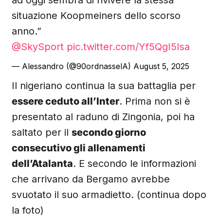
ad oggi sembra di rivivere la stessa
situazione Koopmeiners dello scorso
anno.”
@SkySport
⁩
pic.twitter.com/Yf5QgI5Isa
— Alessandro (@90ordnasselA)
August 5, 2025
Il nigeriano continua la sua battaglia per
essere ceduto all’Inter
. Prima non si è
presentato al raduno di Zingonia, poi ha
saltato per il
secondo giorno
consecutivo gli allenamenti
dell’Atalanta
. E secondo le informazioni
che arrivano da Bergamo avrebbe
svuotato il suo armadietto. (continua dopo
la foto)