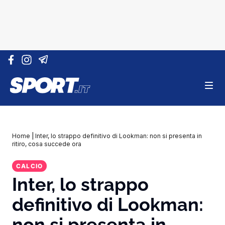
Vai al contenuto
Home
|
Inter, lo strappo definitivo di Lookman: non si presenta in
ritiro, cosa succede ora
CALCIO
Inter, lo strappo
definitivo di Lookman:
non si presenta in