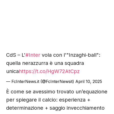
CdS – L'
#Inter
vola con l'"Inzaghi-ball":
quella nerazzurra è una squadra
unica
https://t.co/HgW72AtCpz
— FcInterNews.it (@FcInterNewsit)
April 10, 2025
È come se avessimo trovato un’equazione
per spiegare il calcio: esperienza +
determinazione + saggio invecchiamento