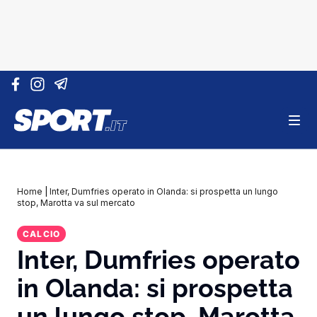
Vai al contenuto
Home
|
Inter, Dumfries operato in Olanda: si prospetta un lungo
stop, Marotta va sul mercato
CALCIO
Inter, Dumfries operato
in Olanda: si prospetta
un lungo stop, Marotta