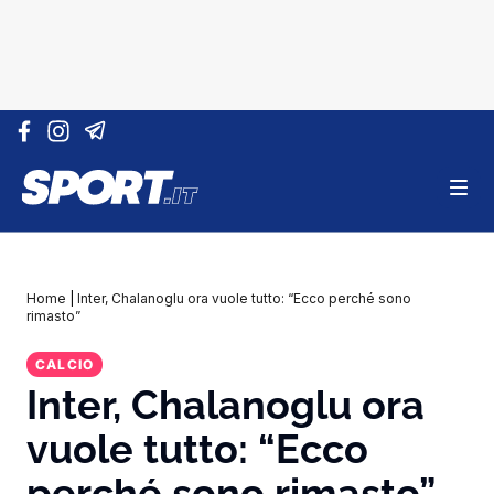
Vai al contenuto
Home
|
Inter, Chalanoglu ora vuole tutto: “Ecco perché sono
rimasto”
CALCIO
Inter, Chalanoglu ora
vuole tutto: “Ecco
perché sono rimasto”