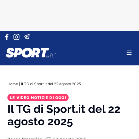
Vai al contenuto
Home
|
Il TG di Sport.it del 22 agosto 2025
LE VIDEO NOTIZIE DI OGGI
Il TG di Sport.it del 22
agosto 2025