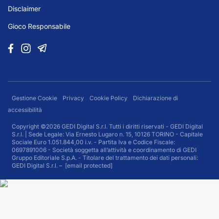
Disclaimer
Gioco Responsabile
Gestione Cookie
Privacy
Cookie Policy
Dichiarazione di
accessibilità
Copyright ©2026 GEDI Digital S.r.l. Tutti i diritti riservati - GEDI Digital
S.r.l. | Sede Legale: Via Ernesto Lugaro n. 15, 10126 TORINO - Capitale
Sociale Euro 1.051.844,00 i.v. - Partita Iva e Codice Fiscale:
0697891006 - Società soggetta all’attività e coordinamento di GEDI
Gruppo Editoriale S.p.A. - Titolare del trattamento dei dati personali:
GEDI Digital S.r.l. –
[email protected]