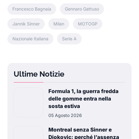
Francesco Bagnaia
Gennaro Gattuso
Jannik Sinner
Milan
MOTOGP
Nazionale Italiana
Serie A
Ultime Notizie
Formula 1, la guerra fredda
delle gomme entra nella
sosta estiva
05 Agosto 2026
Montreal senza Sinner e
Djokovic: perché l’assenza