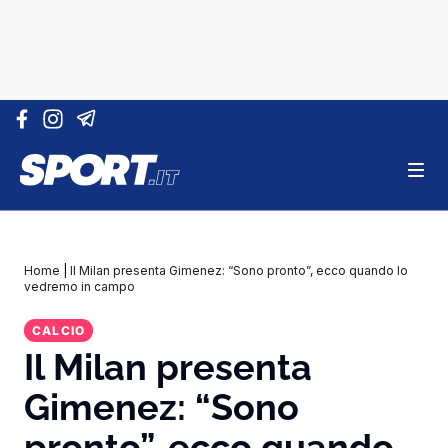
Vai al contenuto
Home
|
Il Milan presenta Gimenez: “Sono pronto”, ecco quando lo
vedremo in campo
CALCIO
Il Milan presenta
Gimenez: “Sono
pronto”, ecco quando