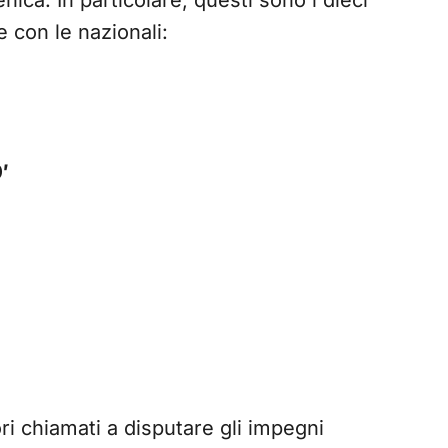
nica. In particolare, questi sono i dieci
e con le nazionali:
′
ori chiamati a disputare gli impegni