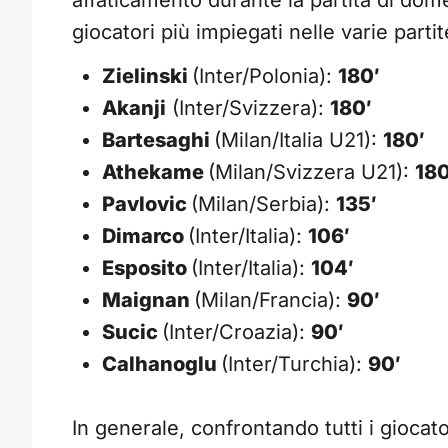
affaticamento durante la partita di dome
giocatori più impiegati nelle varie partit
Zielinski
(Inter/Polonia):
180′
Akanji
(Inter/Svizzera):
180′
Bartesaghi
(Milan/Italia U21):
180′
Athekame
(Milan/Svizzera U21):
180
Pavlovic
(Milan/Serbia):
135′
Dimarco
(Inter/Italia):
106′
Esposito
(Inter/Italia):
104′
Maignan
(Milan/Francia):
90′
Sucic
(Inter/Croazia):
90′
Calhanoglu
(Inter/Turchia):
90′
In generale, confrontando tutti i giocat