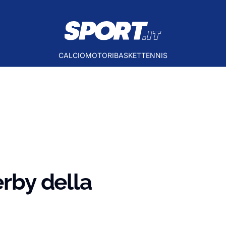
CALCIO
MOTORI
BASKET
TENNIS
erby della