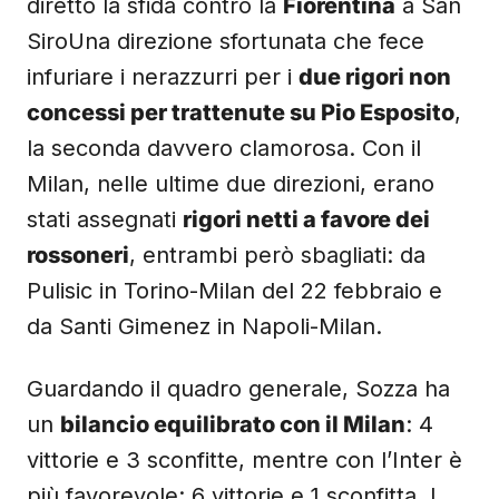
diretto la sfida contro la
Fiorentina
a San
SiroUna direzione sfortunata che fece
infuriare i nerazzurri per i
due rigori non
concessi per trattenute su Pio Esposito
,
la seconda davvero clamorosa. Con il
Milan, nelle ultime due direzioni, erano
stati assegnati
rigori netti a favore dei
rossoneri
, entrambi però sbagliati: da
Pulisic in Torino-Milan del 22 febbraio e
da Santi Gimenez in Napoli-Milan.
Guardando il quadro generale, Sozza ha
un
bilancio equilibrato con il Milan
: 4
vittorie e 3 sconfitte, mentre con l’Inter è
più favorevole: 6 vittorie e 1 sconfitta. I