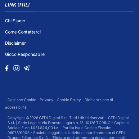
LINK UTILI
Chi Siamo
Come Contattarci
Disclaimer
Gioco Responsabile
Gestione Cookie
Privacy
Cookie Policy
Dichiarazione di
accessibilità
Copyright ©2026 GEDI Digital S.r.l. Tutti i diritti riservati - GEDI Digital
S.r.l. | Sede Legale: Via Ernesto Lugaro n. 15, 10126 TORINO - Capitale
Sociale Euro 1.051.844,00 i.v. - Partita Iva e Codice Fiscale:
0697891006 - Società soggetta all’attività e coordinamento di GEDI
Gruppo Editoriale S.p.A. - Titolare del trattamento dei dati personali: