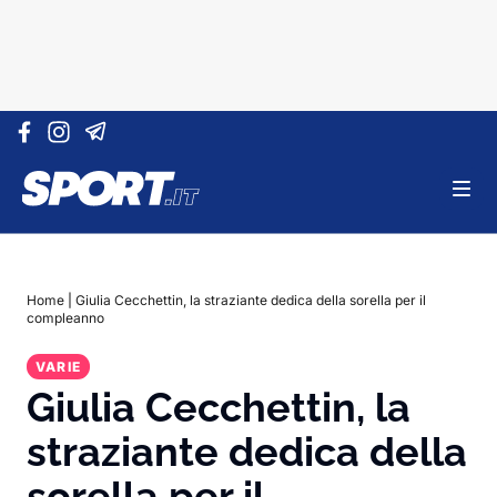
Vai al contenuto
Home
|
Giulia Cecchettin, la straziante dedica della sorella per il
compleanno
VARIE
Giulia Cecchettin, la
straziante dedica della
sorella per il