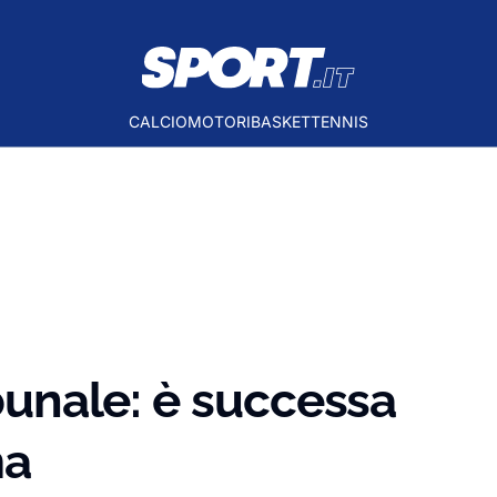
CALCIO
MOTORI
BASKET
TENNIS
ibunale: è successa
ma