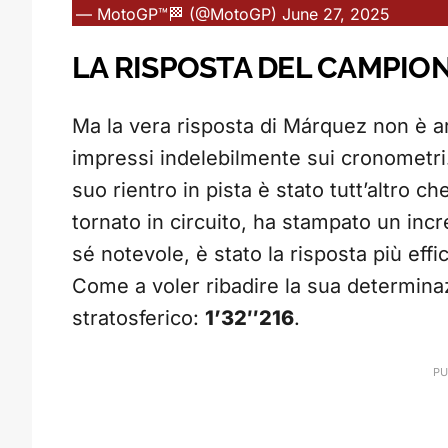
— MotoGP™🏁 (@MotoGP)
June 27, 2025
LA RISPOSTA DEL CAMPI
Ma la vera risposta di Márquez non è arr
impressi indelebilmente sui cronometri. 
suo rientro in pista è stato tutt’altro c
tornato in circuito, ha stampato un incr
sé notevole, è stato la risposta più eff
Come a voler ribadire la sua determina
stratosferico:
1’32″216
.