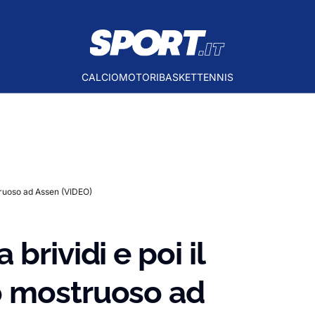
CALCIO
MOTORI
BASKET
TENNIS
truoso ad Assen (VIDEO)
brividi e poi il
o mostruoso ad