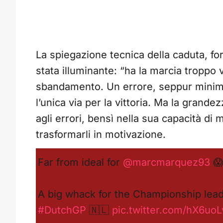
La spiegazione tecnica della caduta, fo
stata illuminante: “ha la marcia troppo
sbandamento. Un errore, seppur minimo
l’unica via per la vittoria. Ma la grand
agli errori, bensì nella sua capacità di
trasformarli in motivazione.
Far from ideal for
@marcmarquez93
😱
A big whack for the Championship lead
#DutchGP
🇳🇱
pic.twitter.com/hX6uoL