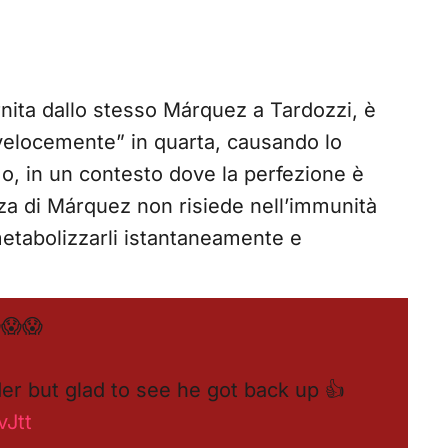
rnita dallo stesso Márquez a Tardozzi, è
 velocemente” in quarta, causando lo
, in un contesto dove la perfezione è
ezza di Márquez non risiede nell’immunità
 metabolizzarli istantaneamente e
😱😱
er but glad to see he got back up 👍
vJtt