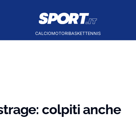
CALCIO
MOTORI
BASKET
TENNIS
 strage: colpiti anche