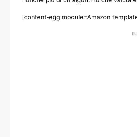
nonché più di un algoritmo che valuta e 
[content-egg module=Amazon template=