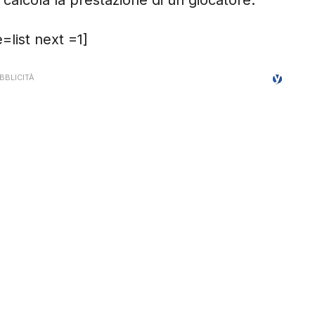
calcola la prestazione di un giocatore.
list next =1]