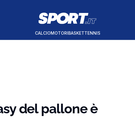
CALCIO
MOTORI
BASKET
TENNIS
tasy del pallone è