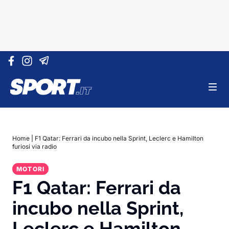
Vai al contenuto
Home
|
F1 Qatar: Ferrari da incubo nella Sprint, Leclerc e Hamilton
furiosi via radio
MOTORI
F1 Qatar: Ferrari da
incubo nella Sprint,
Leclerc e Hamilton