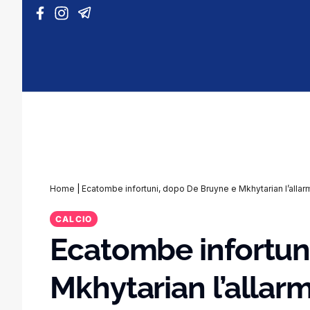
Vai al contenuto
Home
|
Ecatombe infortuni, dopo De Bruyne e Mkhytarian l’allarme
CALCIO
Ecatombe infortun
Mkhytarian l’allarme