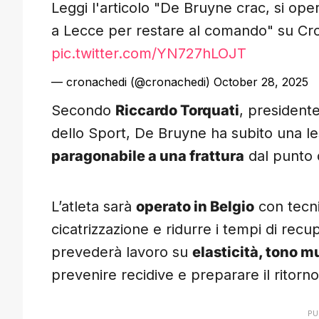
Leggi l'articolo "De Bruyne crac, si opera:
a Lecce per restare al comando" su C
pic.twitter.com/YN727hLOJT
— cronachedi (@cronachedi)
October 28, 2025
Secondo
Riccardo Torquati
, presidente
dello Sport, De Bruyne ha subito una le
paragonabile a una frattura
dal punto d
L’atleta sarà
operato in Belgio
con tecni
cicatrizzazione e ridurre i tempi di rec
prevederà lavoro su
elasticità, tono m
prevenire recidive e preparare il ritorno a