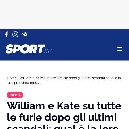
Vai al contenuto
Home
|
William e Kate su tutte le furie dopo gli ultimi scandali: qual è la
loro prossima mossa
VARIE
William e Kate su tutte
le furie dopo gli ultimi
scandali: qual è la loro