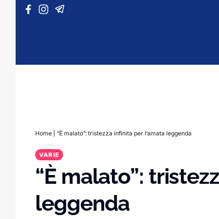
Vai al contenuto
Home
|
“È malato”: tristezza infinita per l’amata leggenda
VARIE
“È malato”: tristezz
leggenda