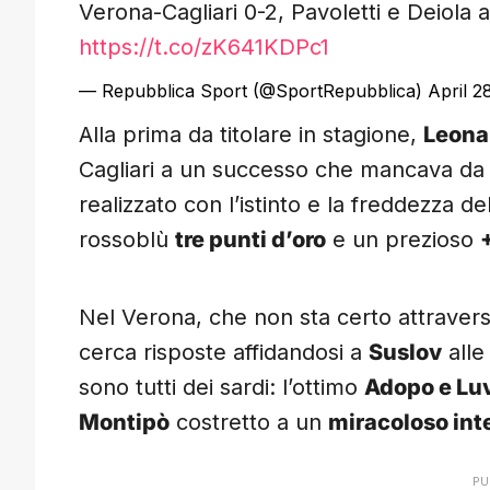
Verona-Cagliari 0-2, Pavoletti e Deiola a
https://t.co/zK641KDPc1
— Repubblica Sport (@SportRepubblica)
April 2
Alla prima da titolare in stagione,
Leona
Cagliari a un successo che mancava d
realizzato con l’istinto e la freddezza 
rossoblù
tre punti d’oro
e un prezioso
Nel Verona, che non sta certo attrave
cerca risposte affidandosi a
Suslov
alle
sono tutti dei sardi: l’ottimo
Adopo e L
Montipò
costretto a un
miracoloso int