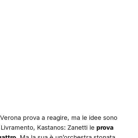
l Verona prova a reagire, ma le idee sono
 Livramento, Kastanos: Zanetti le
prova
uattro
. Ma la sua è un’orchestra stonata,