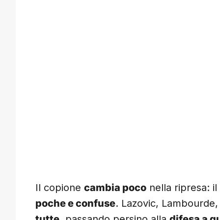
Il copione
cambia poco
nella ripresa: i
poche e confuse
. Lazovic, Lambourde,
tutte
, passando persino alla
difesa a q