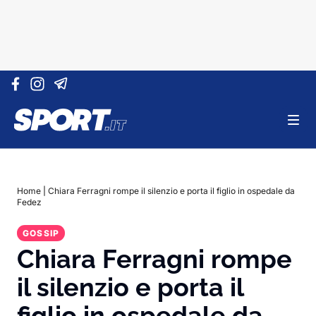
Vai al contenuto
Home
|
Chiara Ferragni rompe il silenzio e porta il figlio in ospedale da
Fedez
GOSSIP
Chiara Ferragni rompe
il silenzio e porta il
figlio in ospedale da