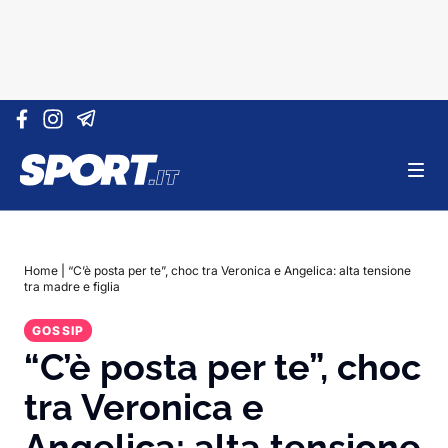
Vai al contenuto
Home
|
“C’è posta per te”, choc tra Veronica e Angelica: alta tensione
tra madre e figlia
GOSSIP
“C’è posta per te”, choc
tra Veronica e
Angelica: alta tensione