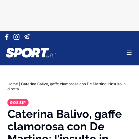
Vai al contenuto
Home
|
Caterina Balivo, gaffe clamorosa con De Martino: l’insulto in
diretta
GOSSIP
Caterina Balivo, gaffe
clamorosa con De
Martino: l’insulto in