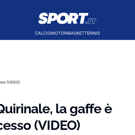
CALCIO
MOTORI
BASKET
TENNIS
esso (VIDEO)
uirinale, la gaffe è
cesso (VIDEO)