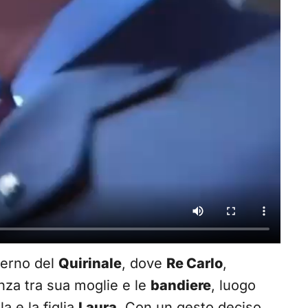
nterno del
Quirinale
, dove
Re Carlo
,
anza tra sua moglie e le
bandiere
, luogo
a e la figlia
Laura
. Con un gesto deciso,