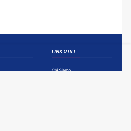
LINK UTILI
Chi Siamo
Come Contattarci
Disclaimer
Gioco Responsabile